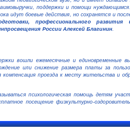
аждом педагогическом вузе, но и имеет большое
взаимовыручки, поддержки и помощи нуждающимся
ка идут боевые действия, но сохранятся и после
дготовки, профессионального развития 
инпросвещения России Алексей Благинин
.
держки вошли ежемесячные и единовременные в
бождение или снижение размера платы за поль
 компенсация проезда к месту жительства и обр
казываться психологическая помощь детям участ
платное посещение физкультурно-оздоровительн