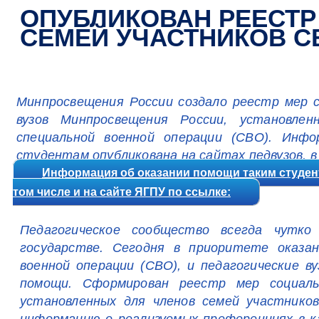
ОПУБЛИКОВАН РЕЕСТР
СЕМЕЙ УЧАСТНИКОВ С
Минпросвещения России создало реестр мер с
вузов Минпросвещения России, установлен
специальной военной операции (СВО). Инф
студентам опубликована на сайтах педвузов, в
Информация об оказании помощи таким студент
том числе и на сайте ЯГПУ по ссылке:
Педагогическое сообщество всегда чутко
государстве. Сегодня в приоритете оказан
военной операции (СВО), и педагогические в
помощи. Сформирован реестр мер социальн
установленных для членов семей участник