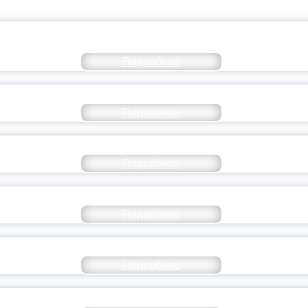
КОММЕНТАРИЙ МИНПРОСВЕ
Подробнее
РАЗОВАНИЕ — В ЧИСЛЕ САМЫХ ВОСТРЕБО
Подробнее
СТАВ МОЛОДЕЖНОГО ПРАВИТЕЛЬСТВА ЯР
Подробнее
ТАНЬ ЧАСТЬЮ ИСТОРИИ ДОБРОВОЛЬЧЕСТВ
Подробнее
ОССИЙСКИЙ СТУДЕНЧЕСКИЙ ВЫПУСКНОЙ — 
Подробнее
ОССИИ ПОДПИСАЛ УКАЗ ОБ ОСОБОМ СТАТУ