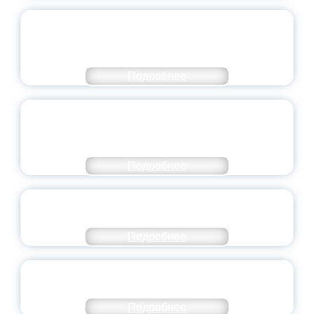
ПЕДАГОГИЧЕСКОЕ ОБРАЗОВАНИЕ — В
ЧИСЛЕ САМЫХ ВОСТРЕБОВАННЫХ
НАПРАВЛЕНИЙ
Подробнее
ОБЪЯВЛЕН НОВЫЙ СОСТАВ
МОЛОДЕЖНОГО ПРАВИТЕЛЬСТВА
ЯРОСЛАВСКОЙ ОБЛАСТИ
Подробнее
СТАНЬ ЧАСТЬЮ ИСТОРИИ
ДОБРОВОЛЬЧЕСТВА
Подробнее
ВСЕРОССИЙСКИЙ СТУДЕНЧЕСКИЙ
ВЫПУСКНОЙ — 2026
Подробнее