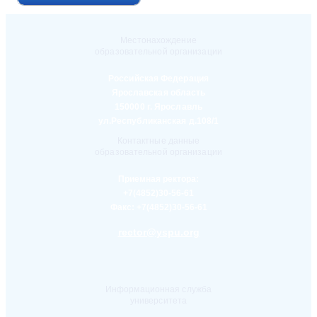
Местонахождение
образовательной организации
Российская Федерация
Ярославская область
150000 г. Ярославль
ул.Республиканская д.108/1
Контактные данные
образовательной организации
Приемная ректора:
+7(4852)30-56-61
Факс:
+7(4852)30-56-61
rector@yspu.org
Информационная служба
университета