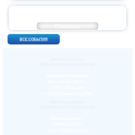
УНИВЕРСИТЕТСКИЕ СМЕНЫ: ДО НОВЫХ
ВСТРЕЧ!
Подробнее
ВСЕ СОБЫТИЯ
Местонахождение
образовательной организации
Российская Федерация
Ярославская область
150000 г. Ярославль
ул.Республиканская д.108/1
Контактные данные
образовательной организации
Приемная ректора:
+7(4852)30-56-61
Факс:
+7(4852)30-56-61