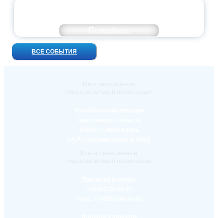
УНИВЕРСИТЕТСКИЕ СМЕНЫ: ДО НОВЫХ
ВСТРЕЧ!
Подробнее
ВСЕ СОБЫТИЯ
Местонахождение
образовательной организации
Российская Федерация
Ярославская область
150000 г. Ярославль
ул.Республиканская д.108/1
Контактные данные
образовательной организации
Приемная ректора:
+7(4852)30-56-61
Факс:
+7(4852)30-56-61
rector@yspu.org