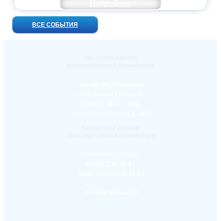
Подробнее
ВСЕ СОБЫТИЯ
Местонахождение
образовательной организации
Российская Федерация
Ярославская область
150000 г. Ярославль
ул.Республиканская д.108/1
Контактные данные
образовательной организации
Приемная ректора:
+7(4852)30-56-61
Факс:
+7(4852)30-56-61
rector@yspu.org