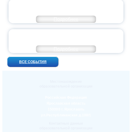
ПРЕЗИДЕНТ РОССИИ ПОДПИСАЛ УКАЗ ОБ
ОСОБОМ СТАТУСЕ ПЕДАГОГА
Подробнее
УНИВЕРСИТЕТСКИЕ СМЕНЫ: ДО НОВЫХ
ВСТРЕЧ!
Подробнее
ВСЕ СОБЫТИЯ
Местонахождение
образовательной организации
Российская Федерация
Ярославская область
150000 г. Ярославль
ул.Республиканская д.108/1
Контактные данные
образовательной организации