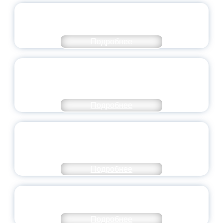
ОФИЦИАЛЬНЫЙ КОММЕНТАРИЙ
МИНПРОСВЕЩЕНИЯ РОССИИ
Подробнее
ПЕДАГОГИЧЕСКОЕ ОБРАЗОВАНИЕ — В
ЧИСЛЕ САМЫХ ВОСТРЕБОВАННЫХ
НАПРАВЛЕНИЙ
Подробнее
ОБЪЯВЛЕН НОВЫЙ СОСТАВ
МОЛОДЕЖНОГО ПРАВИТЕЛЬСТВА
ЯРОСЛАВСКОЙ ОБЛАСТИ
Подробнее
СТАНЬ ЧАСТЬЮ ИСТОРИИ
ДОБРОВОЛЬЧЕСТВА
Подробнее