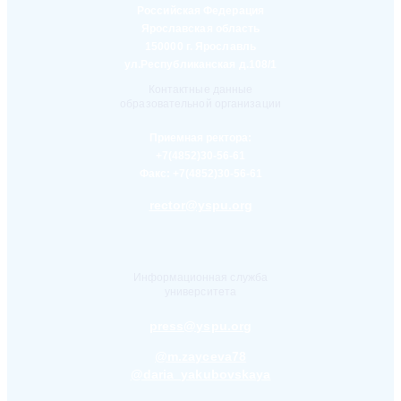
Российская Федерация
Ярославская область
150000 г. Ярославль
ул.Республиканская д.108/1
Контактные данные
образовательной организации
Приемная ректора:
+7(4852)30-56-61
Факс:
+7(4852)30-56-61
rector@yspu.org
Информационная служба
университета
press@yspu.org
@m.zayceva78
@daria_yakubovskaya