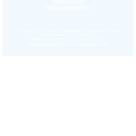
@m.zayceva78
@daria_yakubovskaya
Лицензия на право ведения образовательной деятельности в сфере
профессионального образования,
регистрационный номер №2284 от 22 июля 2016 г.
Политика обработки персональных данных