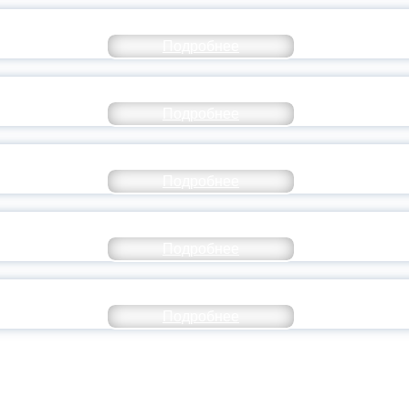
СТАВ МОЛОДЕЖНОГО ПРАВИТЕЛЬСТВА ЯР
Подробнее
ТАНЬ ЧАСТЬЮ ИСТОРИИ ДОБРОВОЛЬЧЕСТВ
Подробнее
ОССИЙСКИЙ СТУДЕНЧЕСКИЙ ВЫПУСКНОЙ — 
Подробнее
ОССИИ ПОДПИСАЛ УКАЗ ОБ ОСОБОМ СТАТУ
Подробнее
ИВЕРСИТЕТСКИЕ СМЕНЫ: ДО НОВЫХ ВСТРЕ
Подробнее