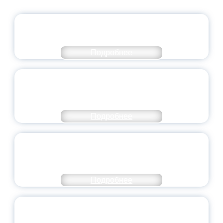
ОФИЦИАЛЬНЫЙ КОММЕНТАРИЙ
МИНПРОСВЕЩЕНИЯ РОССИИ
Подробнее
ПЕДАГОГИЧЕСКОЕ ОБРАЗОВАНИЕ — В
ЧИСЛЕ САМЫХ ВОСТРЕБОВАННЫХ
НАПРАВЛЕНИЙ
Подробнее
ОБЪЯВЛЕН НОВЫЙ СОСТАВ
МОЛОДЕЖНОГО ПРАВИТЕЛЬСТВА
ЯРОСЛАВСКОЙ ОБЛАСТИ
Подробнее
СТАНЬ ЧАСТЬЮ ИСТОРИИ
ДОБРОВОЛЬЧЕСТВА