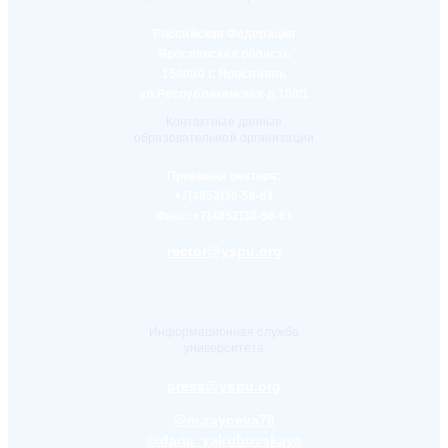
Российская Федерация
Ярославская область
150000 г. Ярославль
ул.Республиканская д.108/1
Контактные данные
образовательной организации
Приемная ректора:
+7(4852)30-56-61
Факс:
+7(4852)30-56-61
rector@yspu.org
Информационная служба
университета
press@yspu.org
@m.zayceva78
@daria_yakubovskaya