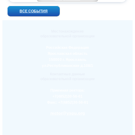
ВСЕ СОБЫТИЯ
Местонахождение
образовательной организации
Российская Федерация
Ярославская область
150000 г. Ярославль
ул.Республиканская д.108/1
Контактные данные
образовательной организации
Приемная ректора:
+7(4852)30-56-61
Факс:
+7(4852)30-56-61
rector@yspu.org