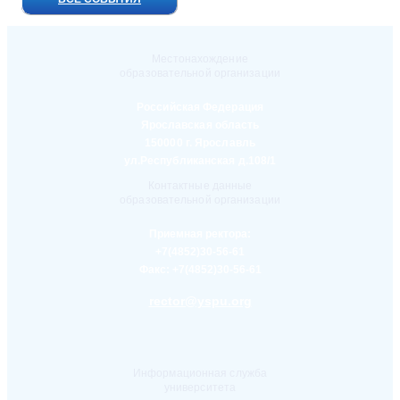
Местонахождение
образовательной организации
Российская Федерация
Ярославская область
150000 г. Ярославль
ул.Республиканская д.108/1
Контактные данные
образовательной организации
Приемная ректора:
+7(4852)30-56-61
Факс:
+7(4852)30-56-61
rector@yspu.org
Информационная служба
университета