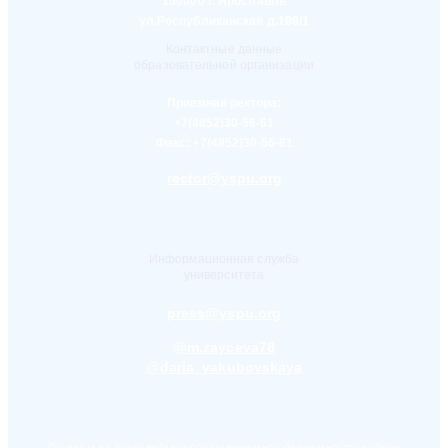
150000 г. Ярославль
ул.Республиканская д.108/1
Контактные данные
образовательной организации
Приемная ректора:
+7(4852)30-56-61
Факс:
+7(4852)30-56-61
rector@yspu.org
Информационная служба
университета
press@yspu.org
@m.zayceva78
@daria_yakubovskaya
Лицензия на право ведения образовательной деятельности в сфере