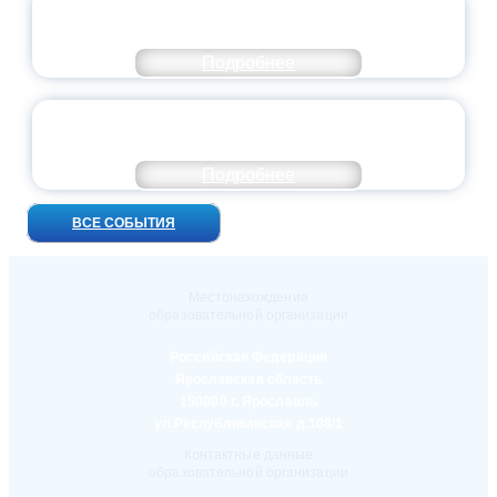
ПРЕЗИДЕНТ РОССИИ ПОДПИСАЛ УКАЗ ОБ
ОСОБОМ СТАТУСЕ ПЕДАГОГА
Подробнее
УНИВЕРСИТЕТСКИЕ СМЕНЫ: ДО НОВЫХ
ВСТРЕЧ!
Подробнее
ВСЕ СОБЫТИЯ
Местонахождение
образовательной организации
Российская Федерация
Ярославская область
150000 г. Ярославль
ул.Республиканская д.108/1
Контактные данные
образовательной организации