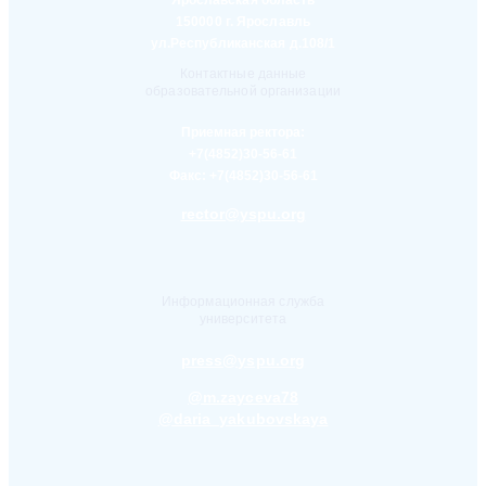
Ярославская область
150000 г. Ярославль
ул.Республиканская д.108/1
Контактные данные
образовательной организации
Приемная ректора:
+7(4852)30-56-61
Факс:
+7(4852)30-56-61
rector@yspu.org
Информационная служба
университета
press@yspu.org
@m.zayceva78
@daria_yakubovskaya