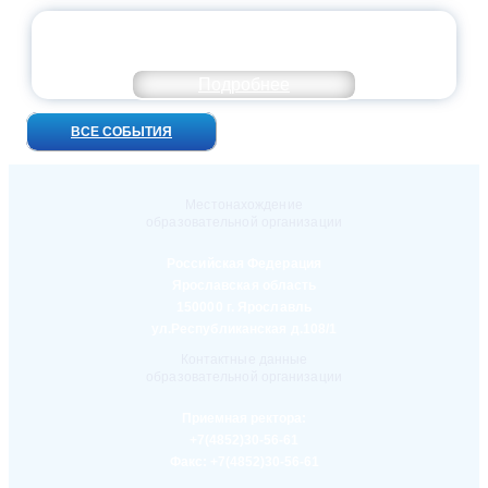
УНИВЕРСИТЕТСКИЕ СМЕНЫ: ДО НОВЫХ
ВСТРЕЧ!
Подробнее
ВСЕ СОБЫТИЯ
Местонахождение
образовательной организации
Российская Федерация
Ярославская область
150000 г. Ярославль
ул.Республиканская д.108/1
Контактные данные
образовательной организации
Приемная ректора:
+7(4852)30-56-61
Факс:
+7(4852)30-56-61