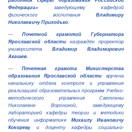
работник сферы образования Российской
Федерации»
заведующему кафедрой
физического воспитания
Владимиру
Николаевичу Приходько
.
—
Почетной грамотой Губернатора
Ярославской области
награждён проректор
университета
Владимир Владимирович
Акашев
.
—
Почетная грамота Министерства
образования Ярославской области
вручена
начальнику отдела контроля и управления
реализацией образовательных программ Учебно-
методического управления Светланы
Николаевне Ворониной, заведующему
лабораторией кафедры теории и методики
обучения информатике
Михаилу Ивановичу
Кокореву
и доценту кафедры социально-