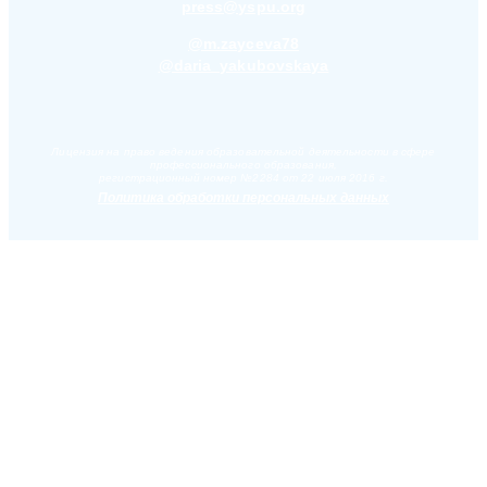
press@yspu.org
@m.zayceva78
@daria_yakubovskaya
Лицензия на право ведения образовательной деятельности в сфере
профессионального образования,
регистрационный номер №2284 от 22 июля 2016 г.
Политика обработки персональных данных