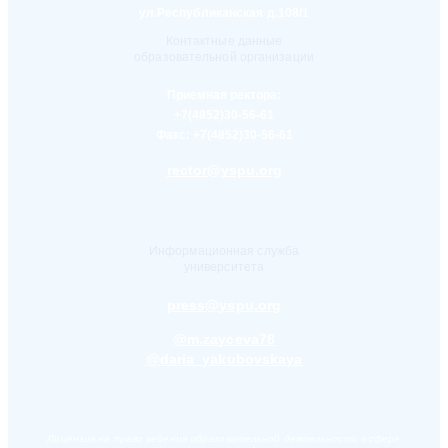
ул.Республиканская д.108/1
Контактные данные
образовательной организации
Приемная ректора:
+7(4852)30-56-61
Факс:
+7(4852)30-56-61
rector@yspu.org
Информационная служба
университета
press@yspu.org
@m.zayceva78
@daria_yakubovskaya
Лицензия на право ведения образовательной деятельности в сфере