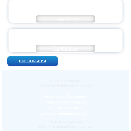
ПРЕЗИДЕНТ РОССИИ ПОДПИСАЛ УКАЗ ОБ
ОСОБОМ СТАТУСЕ ПЕДАГОГА
Подробнее
УНИВЕРСИТЕТСКИЕ СМЕНЫ: ДО НОВЫХ
ВСТРЕЧ!
Подробнее
ВСЕ СОБЫТИЯ
Местонахождение
образовательной организации
Российская Федерация
Ярославская область
150000 г. Ярославль
ул.Республиканская д.108/1
Контактные данные
образовательной организации