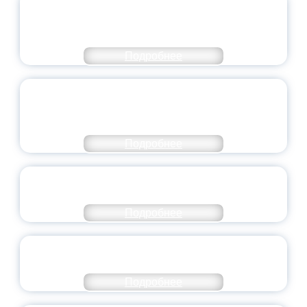
ПЕДАГОГИЧЕСКОЕ ОБРАЗОВАНИЕ — В
ЧИСЛЕ САМЫХ ВОСТРЕБОВАННЫХ
НАПРАВЛЕНИЙ
Подробнее
ОБЪЯВЛЕН НОВЫЙ СОСТАВ
МОЛОДЕЖНОГО ПРАВИТЕЛЬСТВА
ЯРОСЛАВСКОЙ ОБЛАСТИ
Подробнее
СТАНЬ ЧАСТЬЮ ИСТОРИИ
ДОБРОВОЛЬЧЕСТВА
Подробнее
ВСЕРОССИЙСКИЙ СТУДЕНЧЕСКИЙ
ВЫПУСКНОЙ — 2026
Подробнее