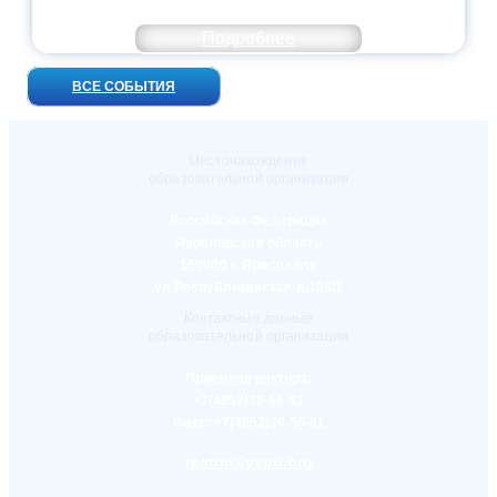
ВСТРЕЧ!
Подробнее
ВСЕ СОБЫТИЯ
Местонахождение
образовательной организации
Российская Федерация
Ярославская область
150000 г. Ярославль
ул.Республиканская д.108/1
Контактные данные
образовательной организации
Приемная ректора:
+7(4852)30-56-61
Факс:
+7(4852)30-56-61
rector@yspu.org