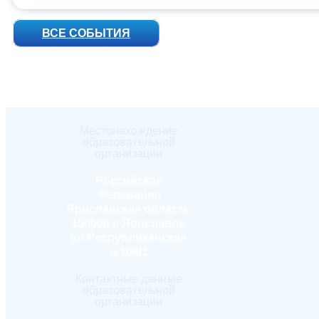
ВСЕ СОБЫТИЯ
Местонахождение
образовательной
организации
Российская
Федерация
Ярославская область
150000 г. Ярославль
ул.Республиканская
д.108/1
Контактные данные
образовательной
организации