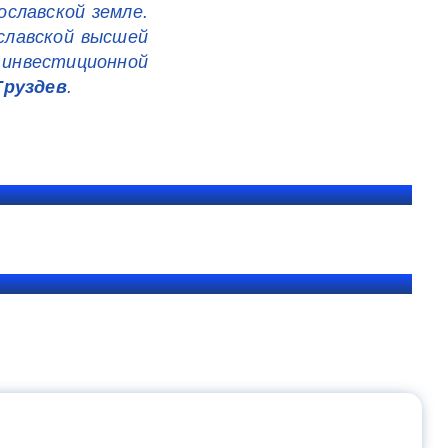
ославской земле.
славской высшей
нвестиционной
Груздев
.
ЩЕНИЯ РОССИИ