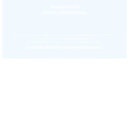
@m.zayceva78
@daria_yakubovskaya
Лицензия на право ведения образовательной деятельности в сфере
профессионального образования,
регистрационный номер №2284 от 22 июля 2016 г.
Политика обработки персональных данных