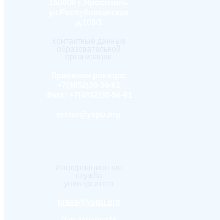
150000 г. Ярославль
ул.Республиканская
д.108/1
Контактные данные
образовательной
организации
Приемная ректора:
+7(4852)30-56-61
Факс:
+7(4852)30-56-61
rector@yspu.org
Информационная
служба
университета
press@yspu.org
@m.zayceva78