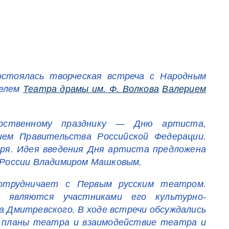
остоялась творческая встреча с Народным
телем
Театра драмы им. Ф. Волкова
Валерием
арственному празднику — Дню артиста,
ием Правительства Российской Федерации.
ря. Идея введения Дня артиста предложена
России Владимиром Машковым.
отрудничает с Первым русским театром.
 являются участниками его культурно-
 Дмитревского. В ходе встречи обсуждались
 планы театра и взаимодействие театра и