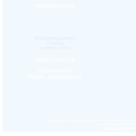
rector@yspu.org
Информационная
служба
университета
press@yspu.org
@m.zayceva78
@daria_yakubovskaya
Лицензия на право ведения образовательной д
регистрационный ном
Политика обработ