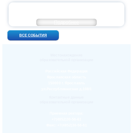
УНИВЕРСИТЕТСКИЕ СМЕНЫ: ДО НОВЫХ
ВСТРЕЧ!
Подробнее
ВСЕ СОБЫТИЯ
Местонахождение
образовательной организации
Российская Федерация
Ярославская область
150000 г. Ярославль
ул.Республиканская д.108/1
Контактные данные
образовательной организации
Приемная ректора:
+7(4852)30-56-61
Факс:
+7(4852)30-56-61