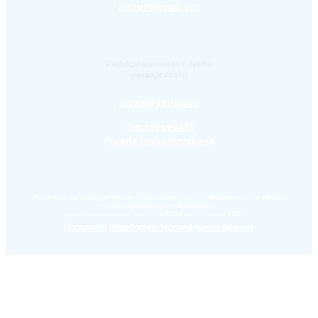
rector@yspu.org
Информационная служба
университета
press@yspu.org
@m.zayceva78
@daria_yakubovskaya
Лицензия на право ведения образовательной деятельности в сфере
профессионального образования,
регистрационный номер №2284 от 22 июля 2016 г.
Политика обработки персональных данных