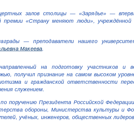
нцертных залов столицы — «Зарядье» — вперв
ой премии «Страну меняют люди», учреждённой
награды — преподаватели нашего университе
льевна Макеева
.
направленный на подготовку участников и в
жью, получил признание на самом высоком уров
риотизма и гражданской ответственности пер
чения служением.
по поручению Президента Российской Федераци
стерства обороны, Министерства культуры и Ф
телей, учёных, инженеров, общественных лидеро