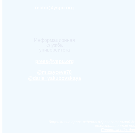
rector@yspu.org
Информационная
служба
университета
press@yspu.org
@m.zayceva78
@daria_yakubovskaya
Лицензия на право ведения образовательной д
регистрационный ном
Политика обработ