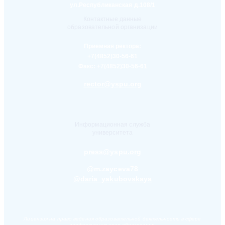
ул.Республиканская д.108/1
Контактные данные
образовательной организации
Приемная ректора:
+7(4852)30-56-61
Факс:
+7(4852)30-56-61
rector@yspu.org
Информационная служба
университета
press@yspu.org
@m.zayceva78
@daria_yakubovskaya
Лицензия на право ведения образовательной деятельности в сфере
профессионального образования,