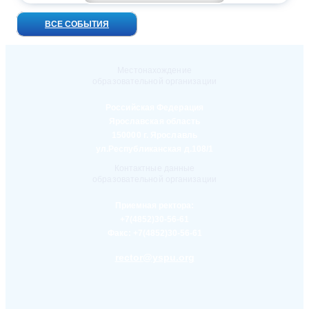
ВСЕ СОБЫТИЯ
Местонахождение
образовательной организации
Российская Федерация
Ярославская область
150000 г. Ярославль
ул.Республиканская д.108/1
Контактные данные
образовательной организации
Приемная ректора:
+7(4852)30-56-61
Факс:
+7(4852)30-56-61
rector@yspu.org