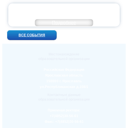
УНИВЕРСИТЕТСКИЕ СМЕНЫ: ДО НОВЫХ
ВСТРЕЧ!
Подробнее
ВСЕ СОБЫТИЯ
Местонахождение
образовательной организации
Российская Федерация
Ярославская область
150000 г. Ярославль
ул.Республиканская д.108/1
Контактные данные
образовательной организации
Приемная ректора:
+7(4852)30-56-61
Факс:
+7(4852)30-56-61