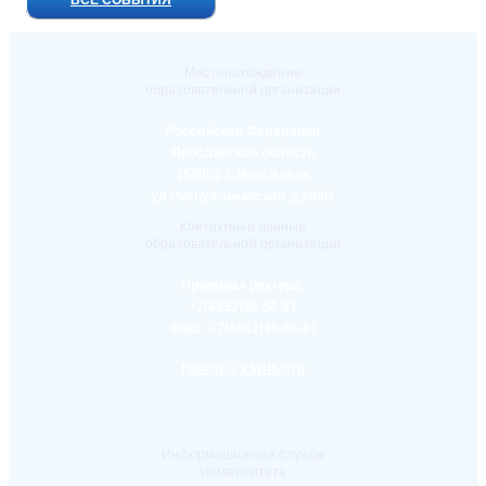
ВСЕ СОБЫТИЯ
Местонахождение
образовательной организации
Российская Федерация
Ярославская область
150000 г. Ярославль
ул.Республиканская д.108/1
Контактные данные
образовательной организации
Приемная ректора:
+7(4852)30-56-61
Факс:
+7(4852)30-56-61
rector@yspu.org
Информационная служба
университета