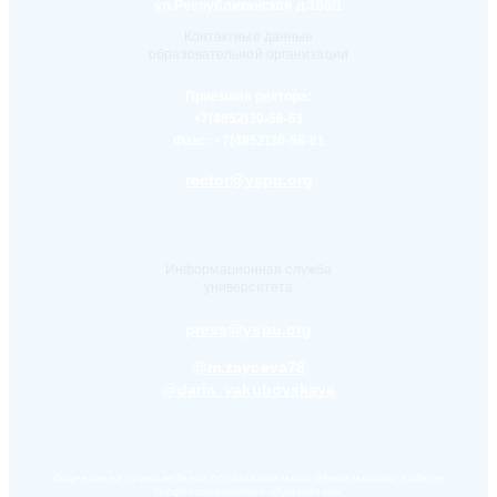
ул.Республиканская д.108/1
Контактные данные
образовательной организации
Приемная ректора:
+7(4852)30-56-61
Факс:
+7(4852)30-56-61
rector@yspu.org
Информационная служба
университета
press@yspu.org
@m.zayceva78
@daria_yakubovskaya
Лицензия на право ведения образовательной деятельности в сфере
профессионального образования,