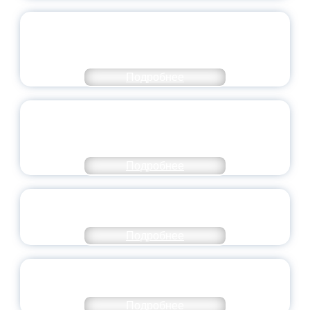
ПЕДАГОГИЧЕСКОЕ ОБРАЗОВАНИЕ — В
ЧИСЛЕ САМЫХ ВОСТРЕБОВАННЫХ
НАПРАВЛЕНИЙ
Подробнее
ОБЪЯВЛЕН НОВЫЙ СОСТАВ
МОЛОДЕЖНОГО ПРАВИТЕЛЬСТВА
ЯРОСЛАВСКОЙ ОБЛАСТИ
Подробнее
СТАНЬ ЧАСТЬЮ ИСТОРИИ
ДОБРОВОЛЬЧЕСТВА
Подробнее
ВСЕРОССИЙСКИЙ СТУДЕНЧЕСКИЙ
ВЫПУСКНОЙ — 2026
Подробнее