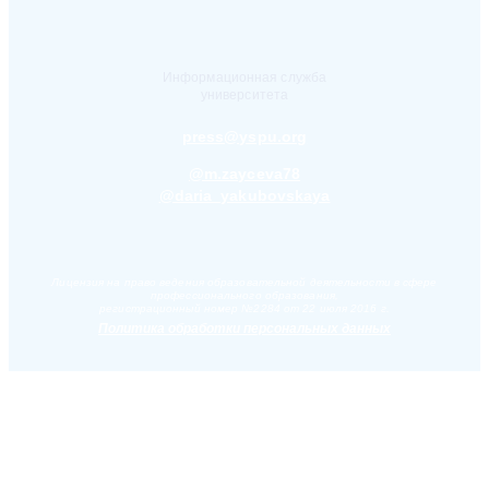
Информационная служба
университета
press@yspu.org
@m.zayceva78
@daria_yakubovskaya
Лицензия на право ведения образовательной деятельности в сфере
профессионального образования,
регистрационный номер №2284 от 22 июля 2016 г.
Политика обработки персональных данных