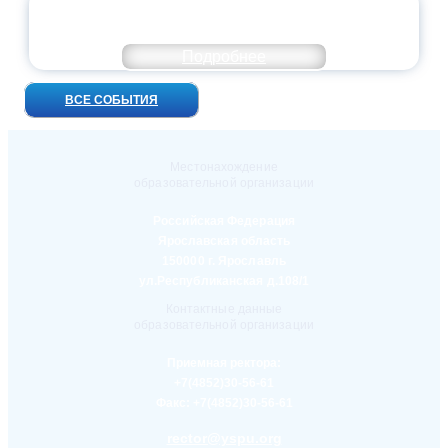
УНИВЕРСИТЕТСКИЕ СМЕНЫ: ДО НОВЫХ
ВСТРЕЧ!
Подробнее
ВСЕ СОБЫТИЯ
Местонахождение
образовательной организации
Российская Федерация
Ярославская область
150000 г. Ярославль
ул.Республиканская д.108/1
Контактные данные
образовательной организации
Приемная ректора:
+7(4852)30-56-61
Факс:
+7(4852)30-56-61
rector@yspu.org